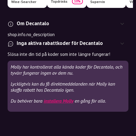
Topdrinks
10%
Wine-Searcher
Supervin
Viv
Om Decantalo
shop.info.no_description
Inga aktiva rabattkoder för Decantalo
Slösa inte din tid på koder som inte längre fungerar!
Molly har kontrollerat alla kända koder för Decantalo, och
tyvärr fungerar ingen av dem nu.
Lyckligtvis kan du få direktmeddelanden när Molly kan
skaffa rabatt hos Decantalo igen.
Du behöver bara
installera Molly
en gång för alla.