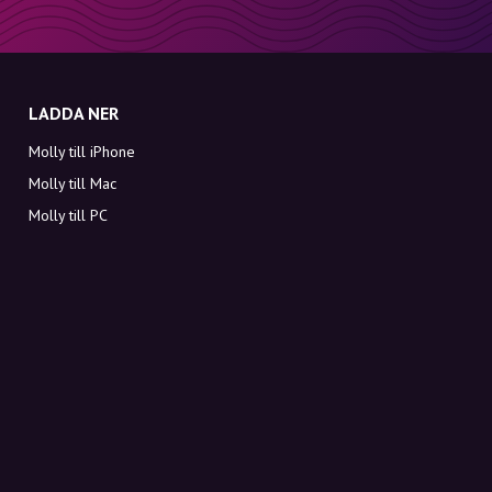
LADDA NER
Molly till iPhone
Molly till Mac
Molly till PC
OM MOLLY
Kontakt
Möt Molly och Co.
FAQ
Få rabattkoder direkt i inkorgen
Registrera