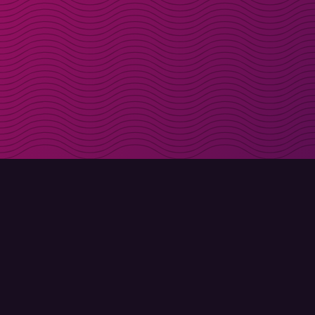
Få rabattkoder direk