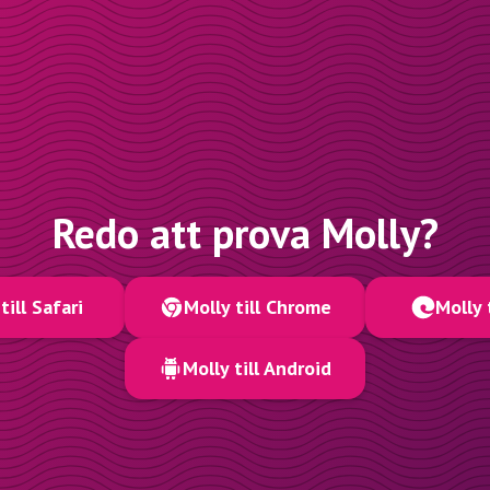
Redo att prova Molly?
till Safari
Molly till Chrome
Molly 
Molly till Android