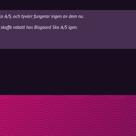
ko A/S, och tyvärr fungerar ingen av dem nu.
skaffa rabatt hos Bisgaard Sko A/S igen.