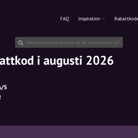
FAQ
Inspiration
Rabattkod
Alla produkter
Rabattko
Makeup
Dela rab
attkod i augusti 2026
Hudvård
Hårvård
A/S
2