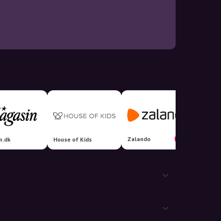
Zalando
7%
n.dk
House of Kids
Salling