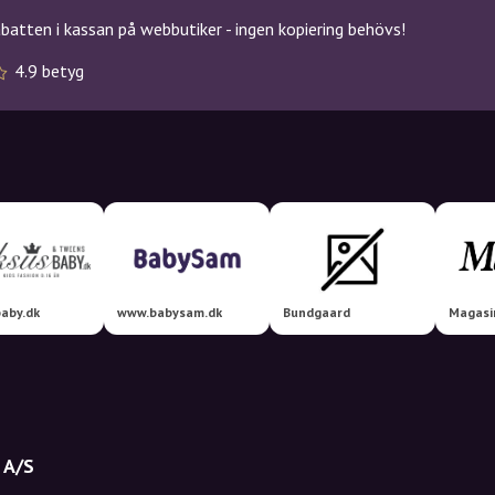
atten i kassan på webbutiker - ingen kopiering behövs!
4.9 betyg
aby.dk
www.babysam.dk
Bundgaard
Magasi
 A/S