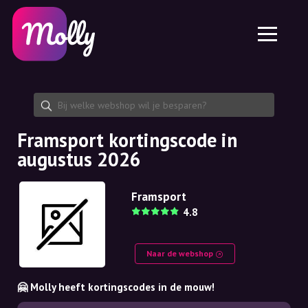
Platform
Huidverzorging
Kortingscode delen
Functies
Haarverzorging
Jobs
Molly voor iPhone en iPad
NL
Contact
Molly voor Chrome
DK
Over ons
Molly voor Android
EN
Samenwerking
SE
Framsport kortingscode in
augustus 2026
NO
DE
Framsport
4.8
NL
Naar de webshop
🤗 Molly heeft kortingscodes in de mouw!