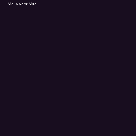
Molly voor Mac
Molly voor PC
OVER MOLLY
Contact
Maak kennis met Molly en Co.
FAQ
Ontvang kortingscodes direct in je inbox
Aanmelden