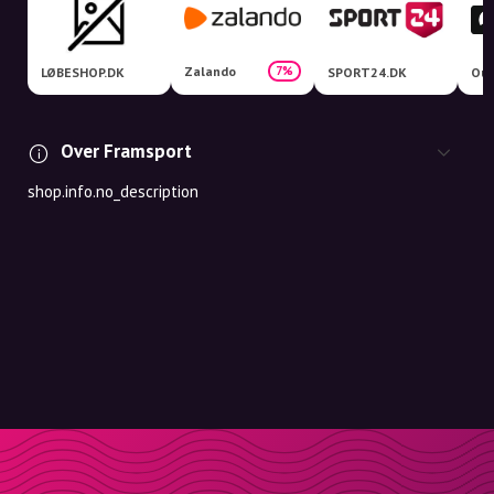
Zalando
7%
LØBESHOP.DK
SPORT24.DK
Out
Over Framsport
shop.info.no_description