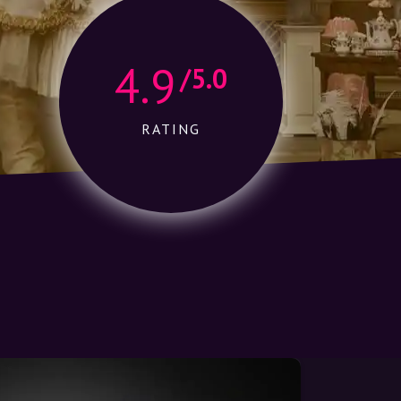
4.9
/5.0
RATING