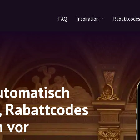
FAQ
Inspiration
Rabattcode
Alle Produkte
Rabattco
Makeup
Rabattcod
Hautpflege
Haarpflege
automatisch
, Rabattcodes
h vor