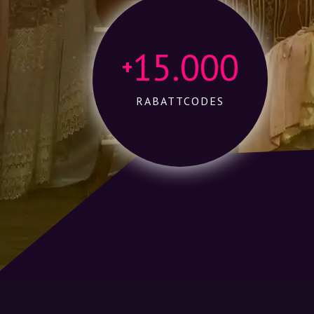
15.000
+
RABATTCODES