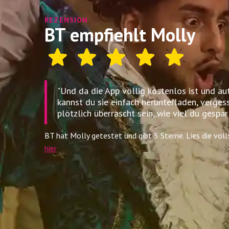
REZENSION
BT empfiehlt Molly
"Und da die App völlig kostenlos ist und au
kannst du sie einfach herunterladen, verges
plötzlich überrascht sein, wie viel du gespar
BT hat Molly getestet und gibt 5 Sterne. Lies die vol
hier