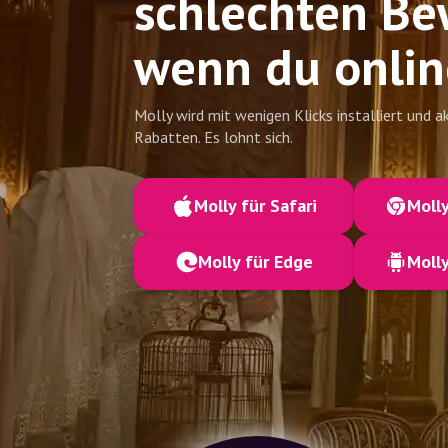
schlechten Be
wenn du onlin
Molly wird mit wenigen Klicks installiert und a
Rabatten. Es lohnt sich.
Molly für Safari
Moll
Molly für Edge
Molly